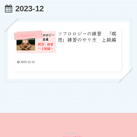
2023-12
ソフロロジーの練習 「瞑
ソ
フロロジー出産
想」練習のやり方 上級編
2023.12.13