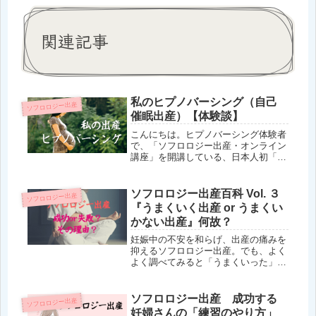
関連記事
私のヒプノバーシング（自己
ソフロロジー出産
催眠出産）【体験談】
こんにちは。ヒプノバーシング体験者
で、「ソフロロジー出産・オンライン
講座」を開講している、日本人初「フ
ランス労働省管轄RNCPレベル認定ソ
フロロジスト」マナミーです。妊婦す
ると「嬉しい！」反面、出産について
ソフロロジー出産百科 Vol. ３
ソフロロジー出産
の不安も、色々、出てくると思うん
『うまくいく出産 or うまくい
で...
かない出産』何故？
妊娠中の不安を和らげ、出産の痛みを
抑えるソフロロジー出産。でも、よく
よく調べてみると「うまくいった」
「うまくいかなかった」という体験談
があり、「果たして、・・・自分にも
できるのだろうか？」という思いがあ
ソフロロジー出産 成功する
ソフロロジー出産
るかもしれません。ソフロロジー出産
妊婦さんの「練習のやり方」