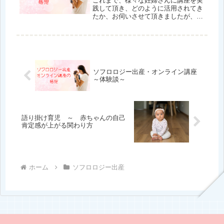
これまで、様々な妊婦さんに講座を実
践して頂き、どのように活用されてき
たか、お伺いさせて頂きましたが、皆
さんが一番「ソフロロジーを活用し
た！」と感じたのは、前駆陣痛から始
まる子宮収縮の痛み逃がしだったよう
です。「出産」や「痛み」が怖い女性
にお...
ソフロロジー出産・オンライン講座
～体験談～
語り掛け育児 ～ 赤ちゃんの自己
肯定感が上がる関わり方
ホーム
ソフロロジー出産