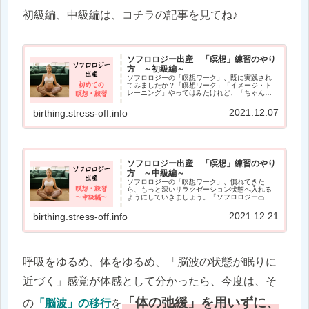
初級編、中級編は、コチラの記事を見てね♪
ソフロロジー出産 「瞑想」練習のやり
方 ～初級編～
ソフロロジーの「瞑想ワーク」、既に実践され
てみましたか？「瞑想ワーク」「イメージ・ト
レーニング」やってはみたけれど、「ちゃんと
できているのか不安。とりあえず聴きまくるし
かないのかな？」という気持ちになっていませ
2021.12.07
birthing.stress-off.info
んか？私が妊婦のときは、「ソフ...
ソフロロジー出産 「瞑想」練習のやり
方 ～中級編～
ソフロロジーの「瞑想ワーク」、慣れてきた
ら、もっと深いリラクゼーション状態へ入れる
ようにしていきましょう。「ソフロロジー出
産・オンライン講座」で、ソフロロジーのワー
クをすることも習慣になってきた。そんなと
2021.12.21
birthing.stress-off.info
き、さらに深いリラクゼーション状態へ...
呼吸をゆるめ、体をゆるめ、「脳波の状態が眠りに
近づく」感覚が体感として分かったら、今度は、そ
「体の弛緩」を用いずに、
の
「脳波」の移行
を