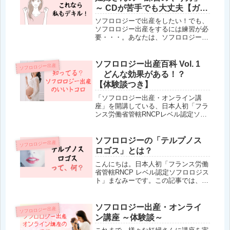
百科...
～ CDが苦手でも大丈夫【ガイ
ド音声つき】
ソフロロジーで出産をしたい！でも、
ソフロロジー出産をするには練習が必
要・・・。あなたは、ソフロロジー出
産を成功させるための「練習ガイド」
を探していませんか？この記事では、
次のようなことが分かります。この記
ソフロロジー出産百科 Vol. 1
ソフロロジー出産
事で分かること出産が痛くなくなる仕
どんな効果がある！？
組...
【体験談つき】
「ソフロロジー出産・オンライン講
座」を開講している、日本人初「フラ
ンス労働省管轄RNCPレベル認定ソフ
ロロジスト」まなみーです。妊娠中の
不安を和らげ、出産の痛みを抑えるソ
フロロジー出産。興味はあるけど「本
ソフロロジーの「テルプノス
ソフロロジー出産
当に効果あるの？」正直、疑う気持ち
ロゴス」とは？
も...
こんにちは。日本人初「フランス労働
省管轄RNCP レベル認定ソフロロジス
ト」まなみーです。この記事では、ソ
フロロジーに用いられている専門用語
「テルプノス・ロゴス」について説明
していきますね☆ソフロロジーにおけ
ソフロロジー出産・オンライ
ソフロロジー出産
る「テルプノス・ロゴス」とは？「...
ン講座 ～体験談～