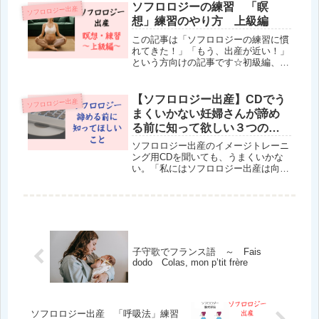
ると「嬉しい！」反面、出産について
ソフロロジーの練習 「瞑
ソフロロジー出産
の不安も、色々、出てくると思うん
想」練習のやり方 上級編
で...
この記事は「ソフロロジーの練習に慣
れてきた！」「もう、出産が近い！」
という方向けの記事です☆初級編、中
級編は、コチラの記事を見てね♪呼吸
をゆるめ、体をゆるめ、「脳波の状態
が眠りに近づく」感覚が体感として分
【ソフロロジー出産】CDでう
ソフロロジー出産
かったら、今度は、その「脳波」の移
まくいかない妊婦さんが諦め
行...
る前に知って欲しい３つのポ
イント
ソフロロジー出産のイメージトレーニ
ング用CDを聞いても、うまくいかな
い。「私にはソフロロジー出産は向い
ていないのかな？」そんな不安がある
アナタへ。筆者は、2020年に日本人で
初めて、フランス労働省管轄RNCPに
レベル認定を受けたソフロロジス...
子守歌でフランス語 ～ Fais
dodo Colas, mon p’tit frère
ソフロロジー出産 「呼吸法」練習