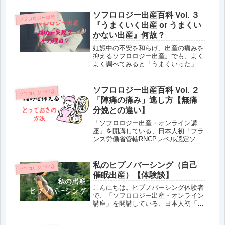
RNCP レベル認定ソフロロジスト」ま
なみーです。『ソフロロジー出産をき
ソフロロジー出産百科 Vol. ３
ソフロロジー出産
っかけに「ソフロロジー」を知った
『うまくいく出産 or うまくい
け...
かない出産』何故？
妊娠中の不安を和らげ、出産の痛みを
抑えるソフロロジー出産。でも、よく
よく調べてみると「うまくいった」
「うまくいかなかった」という体験談
があり、「果たして、・・・自分にも
できるのだろうか？」という思いがあ
ソフロロジー出産百科 Vol. ２
ソフロロジー出産
るかもしれません。ソフロロジー出産
「陣痛の痛み」逃し方【無痛
百科...
分娩との違い】
「ソフロロジー出産・オンライン講
座」を開講している、日本人初「フラ
ンス労働省管轄RNCPレベル認定ソフ
ロロジスト」まなみーです。妊娠中の
不安を和らげ、出産の痛みを抑えるソ
フロロジー出産。でも、気になるのは
私のヒプノバーシング（自己
ソフロロジー出産
「本当に、陣痛の痛みが逃がせる
催眠出産）【体験談】
の？」...
こんにちは。ヒプノバーシング体験者
で、「ソフロロジー出産・オンライン
講座」を開講している、日本人初「フ
ランス労働省管轄RNCPレベル認定ソ
フロロジスト」マナミーです。妊婦す