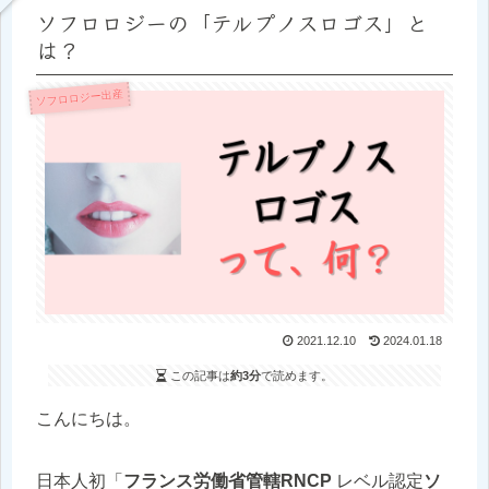
ソフロロジーの「テルプノスロゴス」と
は？
ソフロロジー出産
2021.12.10
2024.01.18
この記事は
約3分
で読めます。
こんにちは。
日本人初「
フランス労働省管轄RNCP
レベル認定
ソ