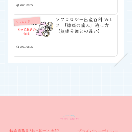
2021.08.27
ソフロロジー出産百科 Vol.
ソ
フロロジー出産
２ 「陣痛の痛み」逃し方
【無痛分娩との違い】
2021.08.22
特定商取引法に基づく表記
プライバシーポリシー